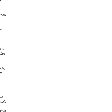
e
seau
en
ce.
dies
nde,
de
s
eur
ndais
a
e la