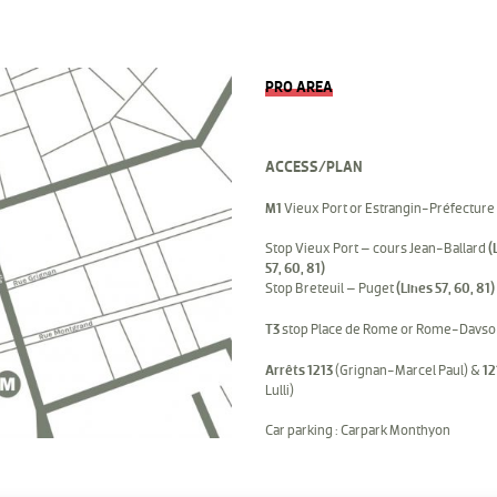
PRO AREA
ACCESS/PLAN
M1
Vieux Port or Estrangin-Préfecture
Stop Vieux Port – cours Jean-Ballard
(
57, 60, 81)
Stop Breteuil – Puget
(Lines 57, 60, 81)
T3
stop Place de Rome or Rome-Davso
Arrêts 1213
(Grignan-Marcel Paul) &
12
Lulli)
Car parking : Carpark Monthyon