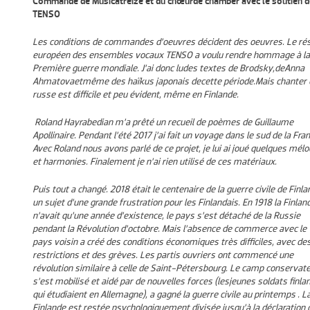
Commande de Musicatreize et du chœurde chamber avec le soutien d
TENSO
Les conditions de commandes d’oeuvres décident des oeuvres. Le ré
européen des ensembles vocaux TENSO a voulu rendre hommage à la
Première guerre mondiale. J’ai donc lu
des textes de Brodsky,
de
Anna
Ahmatova
et
même des ha
ï
kus
japonais de
cette
période
.
Mais chanter 
russe est difficile et peu évident, même en Finlande.
Roland Hayrabedian m’a prêté un recueil de poèmes de Guillaume
Apollinaire. Pendant l’été 2017 j’ai fait un voyage dans le sud de la Fran
Avec Roland nous avons parlé de ce projet, je lui ai joué quelques mélo
et harmonies. Finalement je n’ai rien utilisé de ces matériaux.
Puis tout a changé. 2018 était le centenaire de la guerre civile de Finla
un sujet d’une grande frustration pour les Finlandais. En 1918 la Finlan
n’avait qu’une année d’existence, le pays s’est détaché de la Russie
pendant la Révolution d’octobre. Mais l’absence de commerce avec le
pays voisin a créé des conditions économiques très difficiles, avec de
restrictions et des grèves. Les partis ouvriers ont commencé une
révolution similaire à celle de Saint-Pétersbourg. Le camp conservat
s’est mobilisé
et aidé par de nouvelles forces (lesjeunes soldats finla
qui étudiaient en Allemagne), a gagné la guerre civile au printemps . L
Finlande est restée psychologiquement divisée jusqu’à la déclaration d