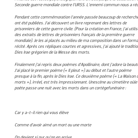
Seconde guerre mondiale contre l’URSS. L’ennemi commun nous a réu
Pendant cette commémoration l’année passée beaucoup de recherch
ont été publiées. J’ai découvert un livre reprenant des lettres de
prisonniers de cette guerre civile. (Pour la création en France, j’ai utilis
des extraits de lettres de prisonniers français de la première guerre
mondiale). Je les ai placés au milieu de ma composition dans un forma
récité. Après ces répliques courtes et agressives, j’ai ajouté le traditio
Dies Irae grégorien de la Messe des morts.
Finalement j’ai repris deux poèmes d’Apollinaire, dont j’adore la beaut
J’ai placé le premier poème (« Il pleut ») au début et l’autre poème
presque à la fin, après le Dies Irae.
Ce deuxième poème (« La Maison 
morts »), irréel, est très impressionnant. U
n
e
scène au cimetière o
ù
le
poète passe une nuit avec les morts dans un cortège
funéraire :
Car y a-t-il rien qui vous élève
Comme d’avoir aimé un mort ou une morte
On devient si pur qu’on en arrive