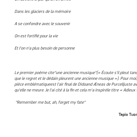
Dans les glaciers de la mémoire
A se confondre avec le souvenir
On est fortifié pour la vie
Et l’on n’a plus besoin de personne
Le premier poème cite
“
une
ancienne musique”
(«
Écoute s’il pleut tan
que le regret et le dédain pleurent une ancienne musique
»)
. Pour moi
pièce
emblématique
est l’air final de Dido
and Æneas de Purcell
juste a
qu’elle
ne
meur
e
. Je l’ai cité à la fin et cela m’a
inspiré
le titre
«
Adieux
“Remember me but, ah, forget my fate”
Tapio Tuo