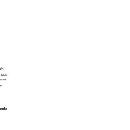
dis
, une
vant
»
.
mela