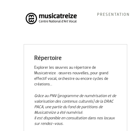
Skip
PRESENTATION
to
content
Musicatreize
Ensemble vocal dirigé par Roland Hayrabedian
Répertoire
Explorer les œuvres au répertoire de
Musicatreize : œuvres nouvelles, pour grand
effectif vocal, orchestre ou encore cycles de
créations…
Grâce au PNV (programme de numérisation et de
valorisation des contenus culturels) de la DRAC
PACA, une partie du fond de partitions de
Musicatreize a été numérisé.
Il est disponible en consultation dans nos locaux
sur rendez-vous.