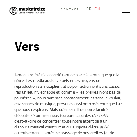
Skip
FR
EN
CONTACT
to
Musicatreize
Ensemble vocal dirigé par Roland Hayrabedian
content
Vers
Jamais société n’a accordé tant de place à la musique que la
nôtre. Les media audio-visuels et les moyens de
reproduction se multiplient et se perfectionnent sans cesse.
Pas un lieu n’y échappe et, comme « les oreilles n’ont pas de
paupières », nous sommes constamment, et sans le vouloir,
environnés de musique, presque aussi omniprésente que l’air
que nous respirons. Mais qu’en est-il de notre faculté
d’écoute ? Sommes nous toujours capables d’
écouter
–
c’est-à-dire de concentrer toute notre attention à un
discours musical construit et qui suppose d’être
suivi
attentivement – après ce brassage de nos oreilles (et de