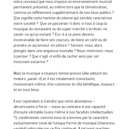
notre cerveau) que nous impose un environnement musical
permanent présenté, au même titre que la climatisation,
comme un raffinement supplémentaire de nos lieux publics ?
Que signifie cette hantise du silence qui semble caractériser
notre société ? Que se passerait-il donc si tout à coup la
musique du restaurant ou du super marché s’arrêtait, ne
serait-ce qu’un instant ? Est-il à ce point devenu
inconcevable de faire ses courses, de boire un café ou de
prendre un ascenseur
en silence
? Serions-nous alors
plongés dans une angoisse mortelle ? Nous mettrions-nous
à penser ? Que s’agit-il enfin de cacher ainsi par cet
incessant vacarme ?
Mais la musique a toujours bonne presse (elle adoucit les
mœurs, parait-il) et il est totalement iconoclaste,
inconvenant même, d’en contester le rôle bénéfique, toujours
et en tous lieux.
Il est cependant à craindre que cette abondance –
abrutissante à force – nuise au contraire à une capacité
d’écoute véritable (voire même à nos facultés intellectuelles
?), conditionnés comme nous le sommes par le caractère
exclusivement tonal de l’unique forme de musique (chansons,
variété) véhiculée par ce flot continuel. A tel point que bien