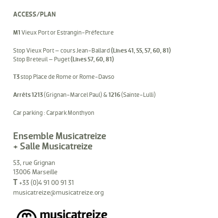
ACCESS/PLAN
M1
Vieux Port or Estrangin-Préfecture
Stop Vieux Port – cours Jean-Ballard
(Lines 41, 55, 57, 60, 81)
Stop Breteuil – Puget
(Lines 57, 60, 81)
T3
stop Place de Rome or Rome-Davso
Arrêts 1213
(Grignan-Marcel Paul) &
1216
(Sainte-Lulli)
Car parking : Carpark Monthyon
Ensemble Musicatreize
+ Salle Musicatreize
53, rue Grignan
13006 Marseille
T
+33 (0)4 91 00 91 31
musicatreize@musicatreize.org