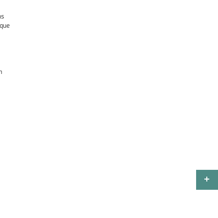
ns
 que
m