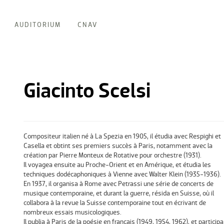
AUDITORIUM
CNAV
Giacinto Scelsi
Compositeur italien né à La Spezia en 1905, il étudia avec Respighi et
Casella et obtint ses premiers succès à Paris, notamment avec la
création par Pierre Monteux de Rotative pour orchestre (1931).
Il voyagea ensuite au Proche-Orient et en Amérique, et étudia les
techniques dodécaphoniques à Vienne avec Walter Klein (1935-1936).
En 1937, il organisa à Rome avec Petrassi une série de concerts de
musique contemporaine, et durant la guerre, résida en Suisse, où il
collabora à la revue la Suisse contemporaine tout en écrivant de
nombreux essais musicologiques.
Il publia à Paris de la poésie en français (1949, 1954, 1962), et participa