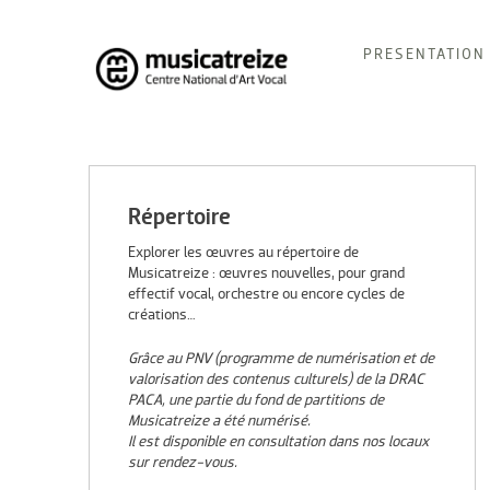
Skip
PRESENTATION
to
content
Musicatreize
Ensemble vocal dirigé par Roland Hayrabedian
Répertoire
Explorer les œuvres au répertoire de
Musicatreize : œuvres nouvelles, pour grand
effectif vocal, orchestre ou encore cycles de
créations…
Grâce au PNV (programme de numérisation et de
valorisation des contenus culturels) de la DRAC
PACA, une partie du fond de partitions de
Musicatreize a été numérisé.
Il est disponible en consultation dans nos locaux
sur rendez-vous.