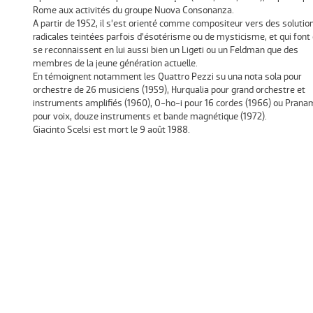
Rome aux activités du groupe Nuova Consonanza.
A partir de 1952, il s’est orienté comme compositeur vers des solutio
radicales teintées parfois d’ésotérisme ou de mysticisme, et qui font
se reconnaissent en lui aussi bien un Ligeti ou un Feldman que des
membres de la jeune génération actuelle.
En témoignent notamment les Quattro Pezzi su una nota sola pour
orchestre de 26 musiciens (1959), Hurqualia pour grand orchestre et
instruments amplifiés (1960), O-ho-i pour 16 cordes (1966) ou Prana
pour voix, douze instruments et bande magnétique (1972).
Giacinto Scelsi est mort le 9 août 1988.