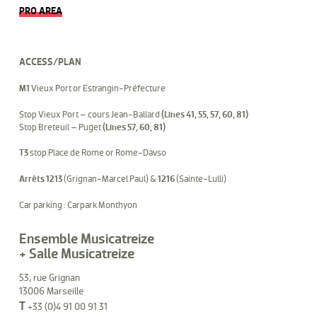
PRO AREA
ACCESS/PLAN
M1
Vieux Port or Estrangin-Préfecture
Stop Vieux Port – cours Jean-Ballard
(Lines 41, 55, 57, 60, 81)
Stop Breteuil – Puget
(Lines 57, 60, 81)
T3
stop Place de Rome or Rome-Davso
Arrêts 1213
(Grignan-Marcel Paul) &
1216
(Sainte-Lulli)
Car parking : Carpark Monthyon
Ensemble Musicatreize
+ Salle Musicatreize
53, rue Grignan
13006 Marseille
T
+33 (0)4 91 00 91 31