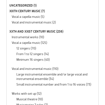
UNCATEGORIZED
(1)
XIXTH CENTURY MUSIC
(7)
Vocal a capella music
(5)
Vocal and instrumental music
(2)
XXTH AND XXIST CENTURY MUSIC
(256)
Instrumental works
(10)
Vocal a capella music
(125)
12 singers
(70)
From 1 to 12 singers
(14)
Minimum 16 singers
(40)
Vocal and instrumental music
(110)
Large instrumental ensemble and/or large vocal and
instrumental ensemble
(34)
Small instrumental number and from 1 to 16 voices
(73)
Works with set up
(12)
Musical theatre
(10)
Musicatreize 7 tales
(7)