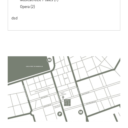
Opera
(2)
dsd