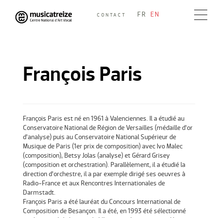
Skip
FR
EN
CONTACT
to
Musicatreize
Ensemble vocal dirigé par Roland Hayrabedian
content
François Paris
François Paris est né en 1961 à Valenciennes. Il a étudié au
Conservatoire National de Région de Versailles (médaille d’or
d’analyse) puis au Conservatoire National Supérieur de
Musique de Paris (1er prix de composition) avec Ivo Malec
(composition), Betsy Jolas (analyse) et Gérard Grisey
(composition et orchestration). Parallèlement, il a étudié la
direction d’orchestre, il a par exemple dirigé ses oeuvres à
Radio-France et aux Rencontres Internationales de
Darmstadt.
François Paris a été lauréat du Concours International de
Composition de Besançon. Il a été, en 1993 été sélectionné