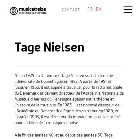
Skip
FR
EN
CONTACT
to
Musicatreize
Ensemble vocal dirigé par Roland Hayrabedian
content
Tage Nielsen
Né en 1929 au Danemark, Tage Nielsen sort diplômé de
l’Université de Copenhague en 1955. A partir de 1951 et
jusqu’en 1963, il est appelé à travailler pour la radio nationale
du Danemark et devient directeur de l’Académie Nationale de
Musique d’Aarhus où il enseigne également la théorie et
l’histoire de la musique. En 1983, il est nommé directeur de
l’Académie du Danemark à Rome. A son retour en 1989, et
jusqu’en 1993, il est directeur du management de la société
pour l’édition de la musique danoise.
A la fin des années 40, et au début des années 50, Tage