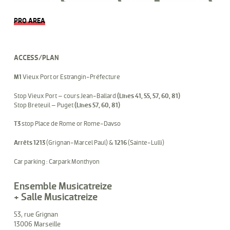
PRO AREA
ACCESS/PLAN
M1
Vieux Port or Estrangin-Préfecture
Stop Vieux Port – cours Jean-Ballard
(Lines 41, 55, 57, 60, 81)
Stop Breteuil – Puget
(Lines 57, 60, 81)
T3
stop Place de Rome or Rome-Davso
Arrêts 1213
(Grignan-Marcel Paul) &
1216
(Sainte-Lulli)
Car parking : Carpark Monthyon
Ensemble Musicatreize
+ Salle Musicatreize
53, rue Grignan
13006 Marseille