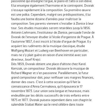
passionné qui enseigne l’orgue, le piano et l’alto à son élève.
Il lui enseigne également l’harmonie et le contrepoint. Dvorak
s’essaye rapidement à la composition. Sa première œuvre
est une polka. Cependant, malgré ses prédispositions, il lui
faudra une bonne dizaine d’années pour maîtriser la
composition. Ses parents viennent s’installer à Zlonice à leur
tour. Ses études musicales seront retardées jusqu’à 1856.
Antonin Liehmann, l’instituteur de Zlonice, persuade l’oncle de
Dvorak de l’envoyer étudier à l’école d’organiste de Prague. À
l’automne 1857, il est inscrit à l’école d’orgue de Prague. Il y
acquiert les rudiments de la musique classique, étudie
Wolfgang Mozart et Ludwig van Beethoven en particulier,
mais ne s’y plait guère en raison d’une inimitié avec son
directeur, Josef Krejci.
Dès 1859, Dvorak obtient une place d’altiste chez Karel
Komzak, un compositeur. Dvorak découvre la musique de
Richard Wagner et s’en passionne. Parallèlement, le futur
grand compositeur doit, pour renflouer ses maigres finances,
donner des cours. C’est à cette occasion qu’il fait la
connaissance d’Anna Cermakova, qu’il épousera le 17
novembre 1873. Leur union sera longue et heureuse, mais
endeuillée par les décès successifs de trois enfants entre
1875 et 1877. Dvorak puisera cependant dans son chagrin le
splendide Stabat Mater qui le rend célèbre dans toute