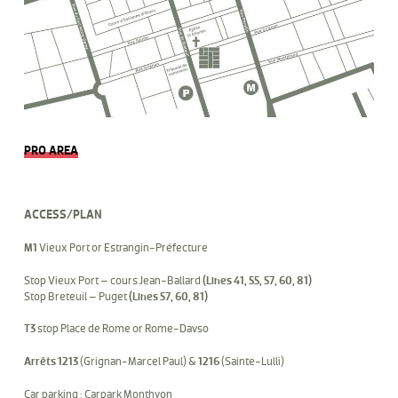
PRO AREA
ACCESS/PLAN
M1
Vieux Port or Estrangin-Préfecture
Stop Vieux Port – cours Jean-Ballard
(Lines 41, 55, 57, 60, 81)
Stop Breteuil – Puget
(Lines 57, 60, 81)
T3
stop Place de Rome or Rome-Davso
Arrêts 1213
(Grignan-Marcel Paul) &
1216
(Sainte-Lulli)
Car parking : Carpark Monthyon