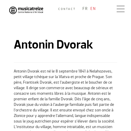
Skip
FR
EN
CONTACT
to
Musicatreize
Ensemble vocal dirigé par Roland Hayrabedian
content
Antonin Dvorak
Antonin Dvorak est né le 8 septembre 1841 à Nelahozeves,
petit village tchèque sur la Vlatva et proche de Prague. Son
père, Frantisek Dvorak, est l’aubergiste et le boucher de ce
village. Il dirige son commerce avec beaucoup de sérieux et
consacre ses moments libres à la musique. Antonin est le
premier enfant de la famille Dvorak. Dès l’âge de cinq ans,
Dvorak joue du violon à l’auberge familiale puis fait partie de
l’orchestre du village. Il est ensuite envoyé chez son oncle à
Zlonice pour y apprendre l’allemand, langue indispensable
sous le joug autrichien pour espérer s’élever dans la société.
L’instituteur du village, homme intraitable, est un musicien