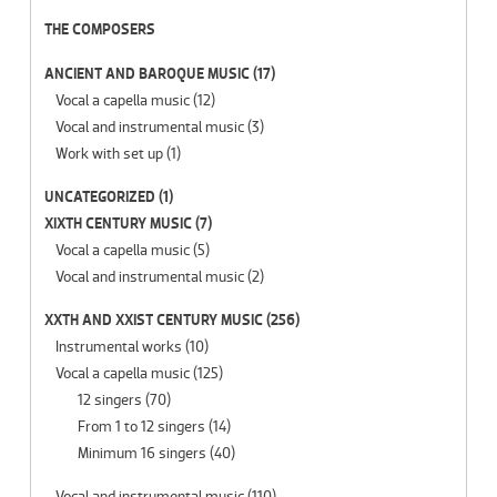
THE COMPOSERS
ANCIENT AND BAROQUE MUSIC
(17)
Vocal a capella music
(12)
Vocal and instrumental music
(3)
Work with set up
(1)
UNCATEGORIZED
(1)
XIXTH CENTURY MUSIC
(7)
Vocal a capella music
(5)
Vocal and instrumental music
(2)
XXTH AND XXIST CENTURY MUSIC
(256)
Instrumental works
(10)
Vocal a capella music
(125)
12 singers
(70)
From 1 to 12 singers
(14)
Minimum 16 singers
(40)
Vocal and instrumental music
(110)