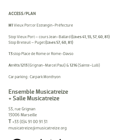
ACCESS/PLAN
M1
Vieux Port or Estrangin-Préfecture
Stop Vieux Port – cours Jean-Ballard
(Lines 41, 55, 57, 60, 81)
Stop Breteuil – Puget
(Lines 57, 60, 81)
T3
stop Place de Rome or Rome-Davso
Arrêts 1213
(Grignan-Marcel Paul) &
1216
(Sainte-Lulli)
Car parking : Carpark Monthyon
Ensemble Musicatreize
+ Salle Musicatreize
53, rue Grignan
13006 Marseille
T
+33 (0)4 91 00 91 31
musicatreize@musicatreize.org