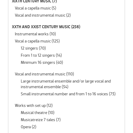
XIXTH CENTURY MUSIC
(7)
Vocal a capella music
(5)
Vocal and instrumental music
(2)
XXTH AND XXIST CENTURY MUSIC
(256)
Instrumental works
(10)
Vocal a capella music
(125)
12 singers
(70)
From 1 to 12 singers
(14)
Minimum 16 singers
(40)
Vocal and instrumental music
(110)
Large instrumental ensemble and/or large vocal and
instrumental ensemble
(34)
Small instrumental number and from 1 to 16 voices
(73)
Works with set up
(12)
Musical theatre
(10)
Musicatreize 7 tales
(7)
Opera
(2)