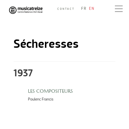
Skip
FR
EN
CONTACT
to
Musicatreize
Ensemble vocal dirigé par Roland Hayrabedian
content
Sécheresses
1937
LES COMPOSITEURS
Poulenc Francis