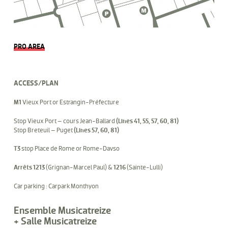
PRO AREA
ACCESS/PLAN
M1
Vieux Port or Estrangin-Préfecture
Stop Vieux Port – cours Jean-Ballard
(Lines 41, 55, 57, 60, 81)
Stop Breteuil – Puget
(Lines 57, 60, 81)
T3
stop Place de Rome or Rome-Davso
Arrêts 1213
(Grignan-Marcel Paul) &
1216
(Sainte-Lulli)
Car parking : Carpark Monthyon
Ensemble Musicatreize
+ Salle Musicatreize