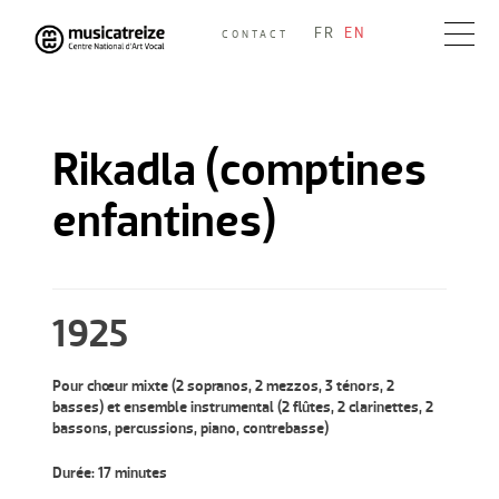
Skip
FR
EN
CONTACT
to
Musicatreize
Ensemble vocal dirigé par Roland Hayrabedian
content
Rikadla (comptines
enfantines)
1925
Pour chœur mixte (2 sopranos, 2 mezzos, 3 ténors, 2
basses) et ensemble instrumental (2 flûtes, 2 clarinettes, 2
bassons, percussions, piano, contrebasse)
Durée: 17 minutes