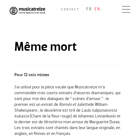
Skip
FR
EN
CONTACT
to
Musicatreize
Ensemble vocal dirigé par Roland Hayrabedian
content
Même mort
Pour 12 voix mixtes
J’ai utilisé pour la pièce vocale que Musicatreize m’a
commandée trois courts extraits d’œuvres dramatiques, qui
sont pour moi des dialogues de ” scènes d’amour ” : le
premier est un extrait de
Roméo et Juliette
de William
Shakespeare ; le deuxième est tiré de
Laulu tulipunaisesta
kukasta
(Chant de la fleur rouge) de Johannes Linnankoski et
le dernier est de
Hiroshima mon amour
de Marguerite Duras.
Les trois extraits sont chantés dans leur langue originale, en
anglais, en finnois et en français.