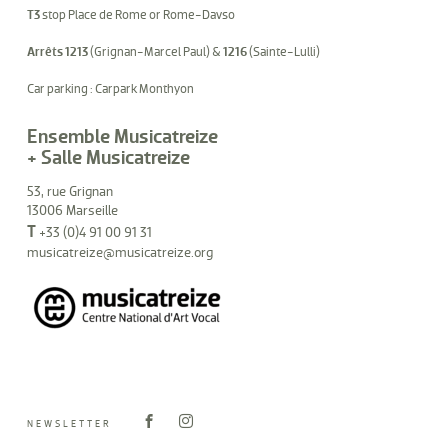
T3
stop Place de Rome or Rome-Davso
Arrêts 1213
(Grignan-Marcel Paul) &
1216
(Sainte-Lulli)
Car parking : Carpark Monthyon
Ensemble Musicatreize
+ Salle Musicatreize
53, rue Grignan
13006 Marseille
T
+33 (0)4 91 00 91 31
musicatreize@musicatreize.org
NEWSLETTER