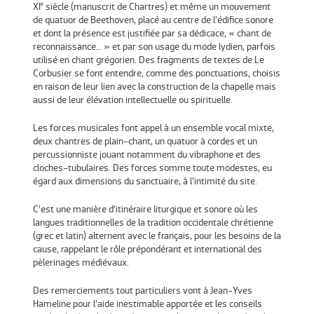
XI° siècle (manuscrit de Chartres) et même un mouvement
de quatuor de Beethoven, placé au centre de l’édifice sonore
et dont la présence est justifiée par sa dédicace, « chant de
reconnaissance… » et par son usage du mode lydien, parfois
utilisé en chant grégorien. Des fragments de textes de Le
Corbusier se font entendre, comme des ponctuations, choisis
en raison de leur lien avec la construction de la chapelle mais
aussi de leur élévation intellectuelle ou spirituelle.
Les forces musicales font appel à un ensemble vocal mixte,
deux chantres de plain-chant, un quatuor à cordes et un
percussionniste jouant notamment du vibraphone et des
cloches-tubulaires. Des forces somme toute modestes, eu
égard aux dimensions du sanctuaire, à l’intimité du site.
C’est une manière d’itinéraire liturgique et sonore où les
langues traditionnelles de la tradition occidentale chrétienne
(grec et latin) alternent avec le français, pour les besoins de la
cause, rappelant le rôle prépondérant et international des
pèlerinages médiévaux.
Des remerciements tout particuliers vont à Jean-Yves
Hameline pour l’aide inestimable apportée et les conseils