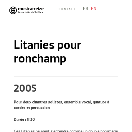
Skip
FR
EN
CONTACT
to
Musicatreize
Ensemble vocal dirigé par Roland Hayrabedian
content
Litanies pour
ronchamp
2005
Pour deux chantres solistes, ensemble vocal, quatuor à
cordes et percussion
Durée : 1h30
Ces Litanies peuvent s’entendre comme un double hommage