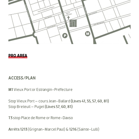
PRO AREA
ACCESS/PLAN
M1
Vieux Port or Estrangin-Préfecture
Stop Vieux Port – cours Jean-Ballard
(Lines 41, 55, 57, 60, 81)
Stop Breteuil – Puget
(Lines 57, 60, 81)
T3
stop Place de Rome or Rome-Davso
Arrêts 1213
(Grignan-Marcel Paul) &
1216
(Sainte-Lulli)