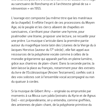
au sanctuaire de Ronchamp et à l’architecte génial de sa «
réinvention » en 1955.
L’ouvrage est composite (au même titre que les matériaux
de la chapelle). Il reflète l’esprit de ces processions du Moyen
Age, où le peuple et les clercs allaient de chapelles en
sanctuaires, s’arrêtant pour chanter une hymne, pour
psalmodier une litanie, proposer une lecture, se recueillir pour
une prière. La musique s’articule dans la première partie
autour du magnifique texte latin des Litanies de la Vierge du à
Jacques Horstius (auteur du 17° siècle) ; elle fait appel aux
ressources de la polyphonie vocale comme à celles de la
monodie grégorienne qui apparaît parfois en pleine lumière,
grâce aux chantres de plain-chant. Dans la seconde partie, la
latin laisse la place au français, notamment pour des extraits
du livre de l’Ecclésiastique (Ancien Testament), confiés soit à
des voix solistes soit à l’ensemble vocal accompagné ou non
du quatuor à cordes.
Si la musique de Gilbert Amy – originale ou empruntée par
moments à sa Missa cum jubilo (extraits du Kyrie et de Agnus
Dei) – est prépondérante, on y entendra, comme greffées,
des antiennes de plain-chant, de la polyphonie primitive du