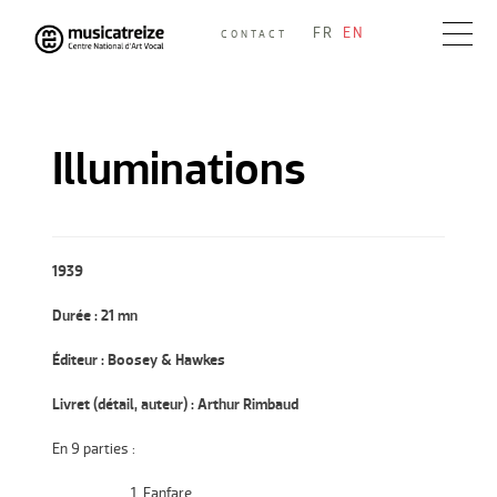
Skip
FR
EN
CONTACT
to
Musicatreize
Ensemble vocal dirigé par Roland Hayrabedian
content
Illuminations
1939
Durée : 21 mn
Éditeur : Boosey & Hawkes
Livret (détail, auteur) : Arthur Rimbaud
En 9 parties :
Fanfare