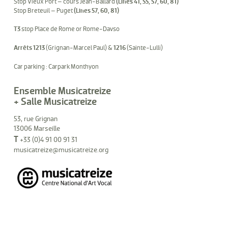
Stop Vieux Port – cours Jean-Ballard
(Lines 41, 55, 57, 60, 81)
Stop Breteuil – Puget
(Lines 57, 60, 81)
T3
stop Place de Rome or Rome-Davso
Arrêts 1213
(Grignan-Marcel Paul) &
1216
(Sainte-Lulli)
Car parking : Carpark Monthyon
Ensemble Musicatreize
+ Salle Musicatreize
53, rue Grignan
13006 Marseille
T
+33 (0)4 91 00 91 31
musicatreize@musicatreize.org