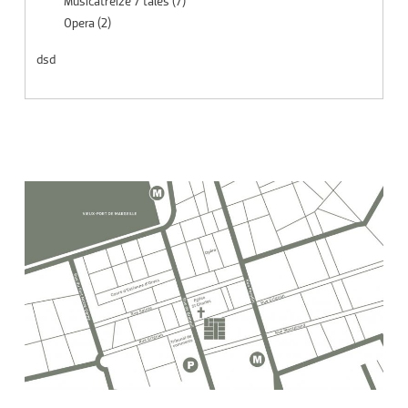
Musicatreize 7 tales
(7)
Opera
(2)
dsd