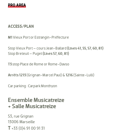
PRO AREA
ACCESS/PLAN
M1
Vieux Port or Estrangin-Préfecture
Stop Vieux Port – cours Jean-Ballard
(Lines 41, 55, 57, 60, 81)
Stop Breteuil – Puget
(Lines 57, 60, 81)
T3
stop Place de Rome or Rome-Davso
Arrêts 1213
(Grignan-Marcel Paul) &
1216
(Sainte-Lulli)
Car parking : Carpark Monthyon
Ensemble Musicatreize
+ Salle Musicatreize
53, rue Grignan
13006 Marseille
T
+33 (0)4 91 00 91 31