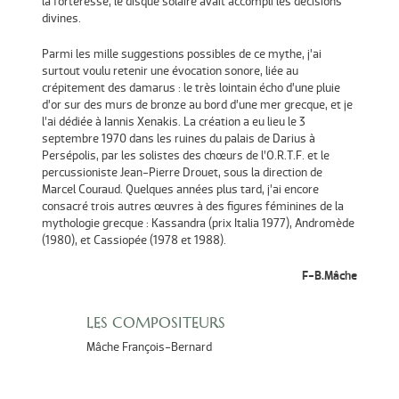
la forteresse, le disque solaire avait accompli les décisions
divines.
Parmi les mille suggestions possibles de ce mythe, j’ai
surtout voulu retenir une évocation sonore, liée au
crépitement des damarus : le très lointain écho d’une pluie
d’or sur des murs de bronze au bord d’une mer grecque, et je
l’ai dédiée à Iannis Xenakis. La création a eu lieu le 3
septembre 1970 dans les ruines du palais de Darius à
Persépolis, par les solistes des chœurs de l’O.R.T.F. et le
percussioniste Jean-Pierre Drouet, sous la direction de
Marcel Couraud. Quelques années plus tard, j’ai encore
consacré trois autres œuvres à des figures féminines de la
mythologie grecque : Kassandra (prix Italia 1977), Andromède
(1980), et Cassiopée (1978 et 1988).
F-B.Mâche
LES COMPOSITEURS
Mâche François-Bernard