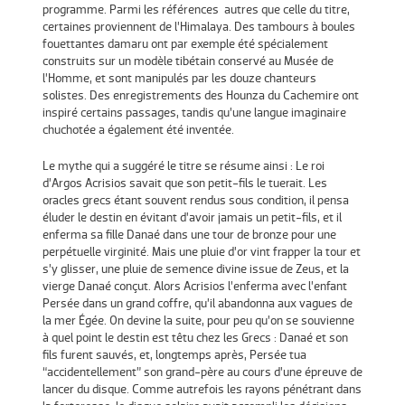
programme. Parmi les références autres que celle du titre,
certaines proviennent de l’Himalaya. Des tambours à boules
fouettantes damaru ont par exemple été spécialement
construits sur un modèle tibétain conservé au Musée de
l’Homme, et sont manipulés par les douze chanteurs
solistes. Des enregistrements des Hounza du Cachemire ont
inspiré certains passages, tandis qu’une langue imaginaire
chuchotée a également été inventée.
Le mythe qui a suggéré le titre se résume ainsi : Le roi
d’Argos Acrisios savait que son petit-fils le tuerait. Les
oracles grecs étant souvent rendus sous condition, il pensa
éluder le destin en évitant d’avoir jamais un petit-fils, et il
enferma sa fille Danaé dans une tour de bronze pour une
perpétuelle virginité. Mais une pluie d’or vint frapper la tour et
s’y glisser, une pluie de semence divine issue de Zeus, et la
vierge Danaé conçut. Alors Acrisios l’enferma avec l’enfant
Persée dans un grand coffre, qu’il abandonna aux vagues de
la mer Égée. On devine la suite, pour peu qu’on se souvienne
à quel point le destin est têtu chez les Grecs : Danaé et son
fils furent sauvés, et, longtemps après, Persée tua
“accidentellement” son grand-père au cours d’une épreuve de
lancer du disque. Comme autrefois les rayons pénétrant dans