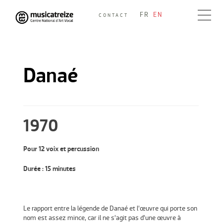
Skip
FR
EN
CONTACT
to
Musicatreize
Ensemble vocal dirigé par Roland Hayrabedian
content
Danaé
1970
Pour 12 voix et percussion
Durée : 15 minutes
Le rapport entre la légende de Danaé et l’œuvre qui porte son
nom est assez mince, car il ne s’agit pas d’une œuvre à