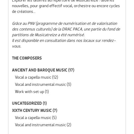
Explorer les œuvres au répertoire de Musicatreize : œuvres
nouvelles, pour grand effectif vocal, orchestre ou encore cycles
de créations…
Grâce au PNV (programme de numérisation et de valorisation
des contenus culturels) de la DRAC PACA, une partie du fond de
partitions de Musicatreize a été numérisé.
Il est disponible en consultation dans nos locaux sur rendez-
vous.
THE COMPOSERS
ANCIENT AND BAROQUE MUSIC
(17)
Vocal a capella music
(12)
Vocal and instrumental music
(3)
Work with set up
(1)
UNCATEGORIZED
(1)
XIXTH CENTURY MUSIC
(7)
Vocal a capella music
(5)
Vocal and instrumental music
(2)