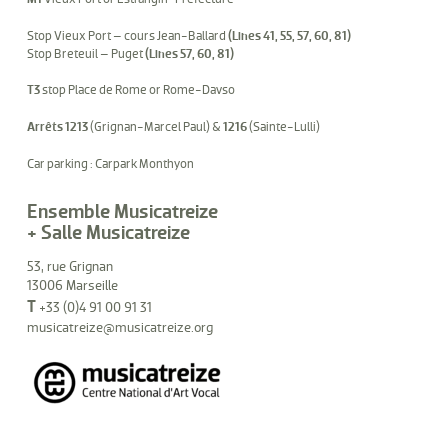
Stop Vieux Port – cours Jean-Ballard
(Lines 41, 55, 57, 60, 81)
Stop Breteuil – Puget
(Lines 57, 60, 81)
T3
stop Place de Rome or Rome-Davso
Arrêts 1213
(Grignan-Marcel Paul) &
1216
(Sainte-Lulli)
Car parking : Carpark Monthyon
Ensemble Musicatreize
+ Salle Musicatreize
53, rue Grignan
13006 Marseille
T
+33 (0)4 91 00 91 31
musicatreize@musicatreize.org