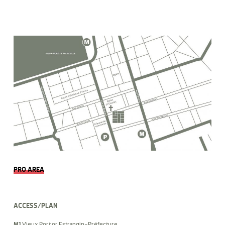
PRO AREA
ACCESS/PLAN
M1
Vieux Port or Estrangin-Préfecture