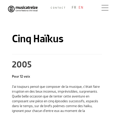
Skip
FR
EN
CONTACT
to
Musicatreize
Ensemble vocal dirigé par Roland Hayrabedian
content
Cinq Haïkus
2005
Pour 12 voix
J’ai toujours pensé que composer de la musique, c’était faire
irruption en des lieux inconnus, imprévisibles, surprenants.
Quelle belle occasion que de tenter cette aventure en
composant une pièce en cinq épisodes successifs, espacés
dans le temps, sur de brefs poèmes comme des haïku,
ignorant pour chacun d’entre eux au moment de la