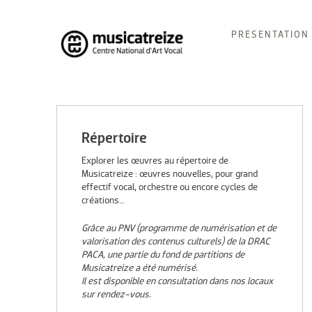
Skip
PRESENTATION
to
content
Musicatreize
Ensemble vocal dirigé par Roland Hayrabedian
Répertoire
Explorer les œuvres au répertoire de
Musicatreize : œuvres nouvelles, pour grand
effectif vocal, orchestre ou encore cycles de
créations…
Grâce au PNV (programme de numérisation et de
valorisation des contenus culturels) de la DRAC
PACA, une partie du fond de partitions de
Musicatreize a été numérisé.
Il est disponible en consultation dans nos locaux
sur rendez-vous.