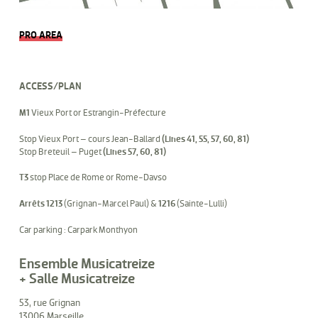
PRO AREA
ACCESS/PLAN
M1
Vieux Port or Estrangin-Préfecture
Stop Vieux Port – cours Jean-Ballard
(Lines 41, 55, 57, 60, 81)
Stop Breteuil – Puget
(Lines 57, 60, 81)
T3
stop Place de Rome or Rome-Davso
Arrêts 1213
(Grignan-Marcel Paul) &
1216
(Sainte-Lulli)
Car parking : Carpark Monthyon
Ensemble Musicatreize
+ Salle Musicatreize
53, rue Grignan
13006 Marseille