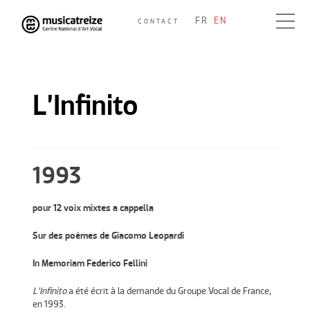
Skip
FR
EN
CONTACT
to
Musicatreize
Ensemble vocal dirigé par Roland Hayrabedian
content
L’Infinito
1993
pour 12 voix mixtes a cappella
Sur des poèmes de Giacomo Leopardi
In Memoriam Federico Fellini
L’Infinito
a été écrit à la demande du Groupe Vocal de France,
en 1993.