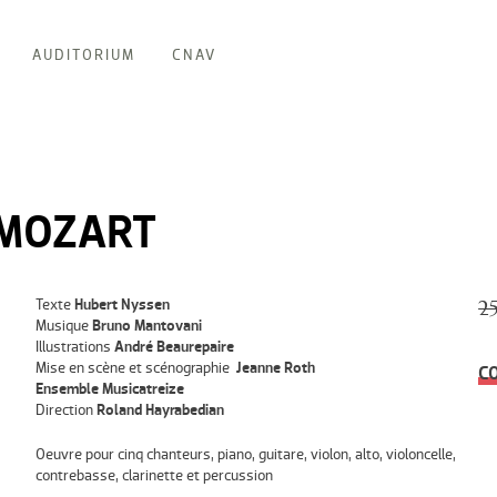
AUDITORIUM
CNAV
 MOZART
Texte
Hubert Nyssen
2
Musique
Bruno Mantovani
Illustrations
André Beaurepaire
Mise en scène et scénographie
Jeanne Roth
C
Ensemble Musicatreize
Direction
Roland Hayrabedian
Oeuvre pour cinq chanteurs, piano, guitare, violon, alto, violoncelle,
contrebasse, clarinette et percussion