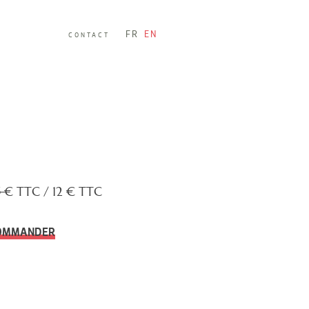
FR
EN
CONTACT
5
€ TTC /
12 € TTC
OMMANDER