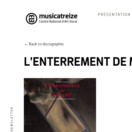
Skip
PRESENTATION
to
content
Musicatreize
Ensemble vocal dirigé par Roland Hayrabedian
← Back to discographie
L’ENTERREMENT DE
NEWSLETTER